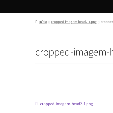
Início
cropped-imagem-head2-1.png
cropped
cropped-imagem-h
Navegação
Artigo
cropped-imagem-head2-1.png
anterior: