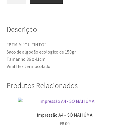
de
saco
pano
-
Descrição
BEM
M
´OU
“BEM M´OU FINTO”
FINTO
Saco de algodão ecológico de 150gr
Tamanho 36 x 41cm
Vinil flex termocolado
Produtos Relacionados
impressão A4 – SÓ MAI IÚMA
€
8.00