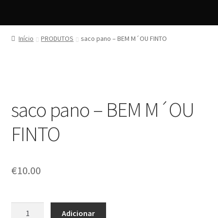
Início
PRODUTOS
saco pano – BEM M´OU FINTO
saco pano – BEM M´OU
FINTO
€
10.00
Quantidade
Adicionar