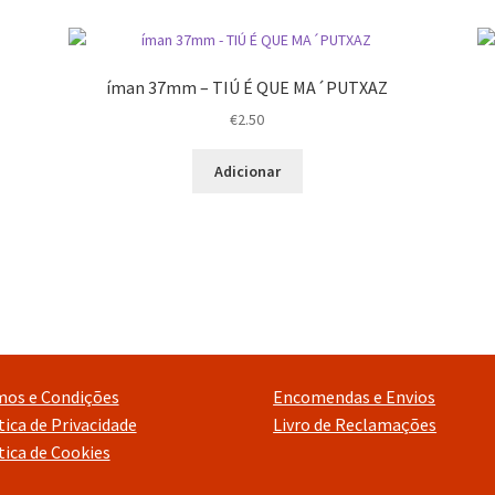
íman 37mm – TIÚ É QUE MA´PUTXAZ
€
2.50
Adicionar
mos e Condições
Encomendas e Envios
tica de Privacidade
Livro de Reclamações
tica de Cookies