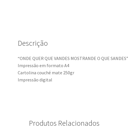
impressão
A4
-
ONDE
QUER
QUE
Descrição
VANDES
MOSTRANDE
“ONDE QUER QUE VANDES MOSTRANDE O QUE SANDES
O
Impressão em formato A4
QUE
Cartolina couché mate 250gr
SANDES
Impressão digital
Produtos Relacionados