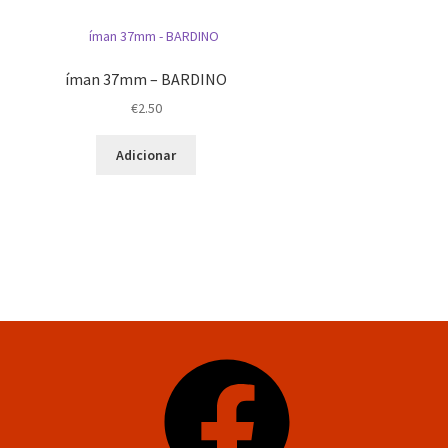
íman 37mm – BARDINO
€
2.50
Adicionar
Facebook